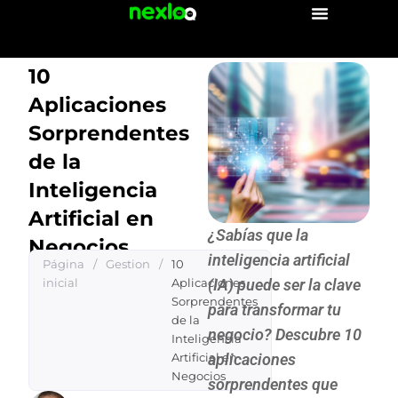
Ir
al
contenido
10
Aplicaciones
Sorprendentes
de la
Inteligencia
Artificial en
¿Sabías que la
Negocios
inteligencia artificial
Página
/
Gestion
/
10
inicial
Aplicaciones
(IA) puede ser la clave
Sorprendentes
para transformar tu
de la
negocio? Descubre 10
Inteligencia
Artificial en
aplicaciones
Negocios
sorprendentes que