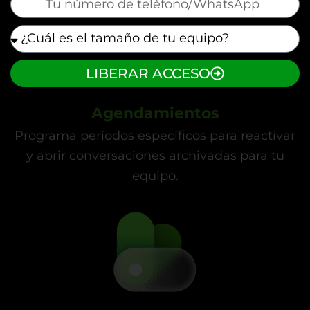
mauticform[equipe]
LIBERAR ACCESO
Agendamientos
Programa períodos específicos para reactivar
y abrir conversaciones archivadas para tu
equipo.