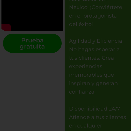
Nexloo. ¡Conviértete
en el protagonista
del éxito!
Prueba
Agilidad y Eficiencia
gratuita
No hagas esperar a
tus clientes. Crea
experiencias
memorables que
inspiran y generan
confianza.
Disponibilidad 24/7
Atiende a tus clientes
en cualquier