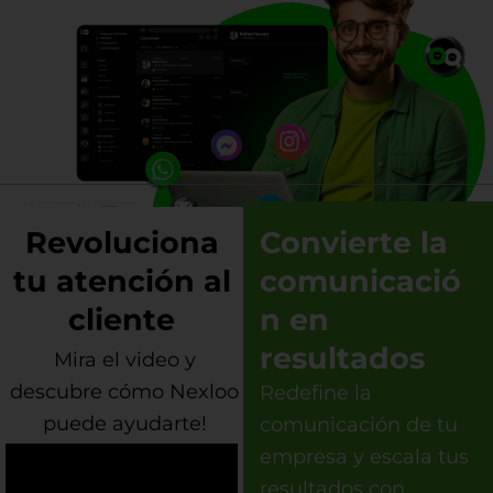
Revoluciona
Convierte la
tu atención al
comunicació
cliente
n en
resultados
Mira el video y
descubre cómo Nexloo
Redefine la
puede ayudarte!
comunicación de tu
empresa y escala tus
resultados con