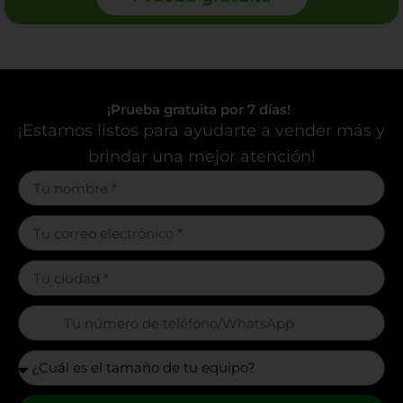
¡Prueba gratuita por 7 días!
¡Estamos listos para ayudarte a vender más y
brindar una mejor atención!
m
a
u
m
t
a
i
u
c
m
t
f
a
i
o
u
c
m
r
t
f
a
m
i
o
u
[
c
m
r
t
n
f
a
m
i
o
o
u
[
c