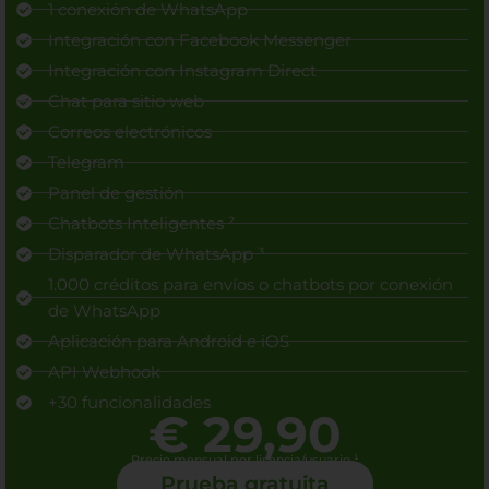
1 conexión de WhatsApp
Integración con Facebook Messenger
Integración con Instagram Direct
Chat para sitio web
Correos electrónicos
Telegram
Panel de gestión
Chatbots Inteligentes ²
Disparador de WhatsApp ³
1.000 créditos para envíos o chatbots por conexión
de WhatsApp
Aplicación para Android e iOS
API Webhook
+30 funcionalidades
€ 29,90
Precio mensual por licencia/usuario ¹
Prueba gratuita