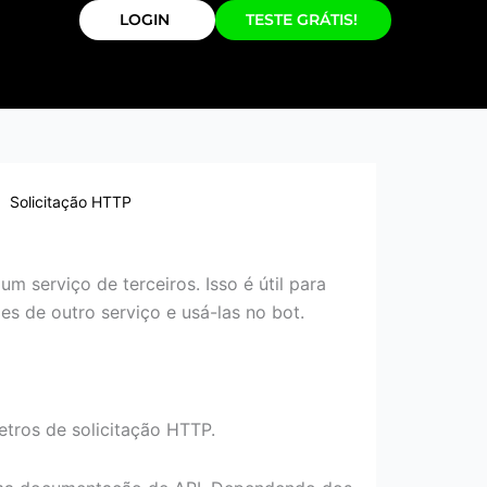
LOGIN
TESTE GRÁTIS!
Solicitação HTTP
m serviço de terceiros. Isso é útil para
s de outro serviço e usá-las no bot.
etros de solicitação HTTP.