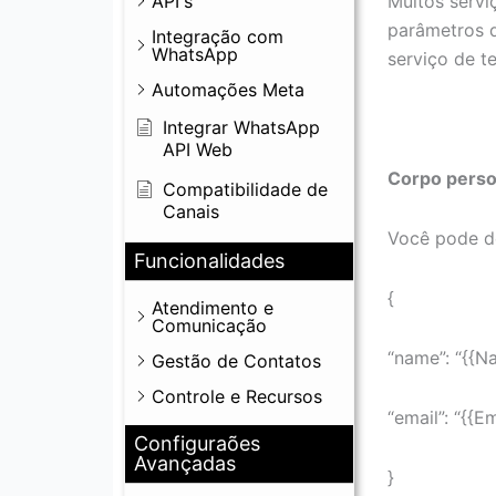
API's
Muitos serv
parâmetros q
Integração com
WhatsApp
serviço de te
Automações Meta
Integrar WhatsApp
API Web
Corpo perso
Compatibilidade de
Canais
Você pode de
Funcionalidades
{
Atendimento e
Comunicação
“name”: “{{Na
Gestão de Contatos
Controle e Recursos
“email”: “{{Em
Configuraões
Avançadas
}