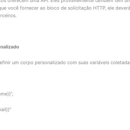
iços oferecem uma API. Eles provavelmente também têm 
ue você fornecer ao bloco de solicitação HTTP, ele deverá
rceiros.
nalizado
finir um corpo personalizado com suas variáveis ​​coletada
me}}”,
ail}}”