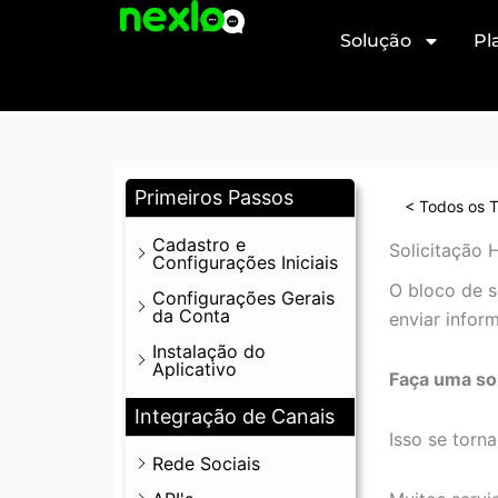
Ir
Solução
Pl
para
o
conteúdo
Primeiros Passos
< Todos os 
Cadastro e
Solicitação
Configurações Iniciais
O bloco de s
Configurações Gerais
da Conta
enviar infor
Instalação do
Aplicativo
Faça uma so
Integração de Canais
Isso se torn
Rede Sociais