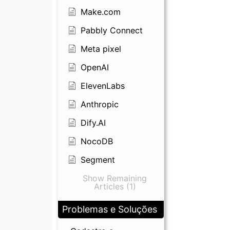
Make.com
Pabbly Connect
Meta pixel
OpenAI
ElevenLabs
Anthropic
Dify.AI
NocoDB
Segment
Show Remaining
Articles (1)
Problemas e Soluções