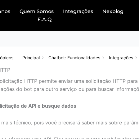
anos
Quem Somos
Integrações
Nexblog
F.A.Q
Tópicos
Principal
Chatbot: Funcionalidades
Integrações
 HTTP
olicitação HTTP permite enviar uma solicitação HTTP para u
mações do bot para outro serviço ou para buscar informaçõe
licitação de API e busque dados
a mais técnico, pois você precisará saber mais sobre parâm