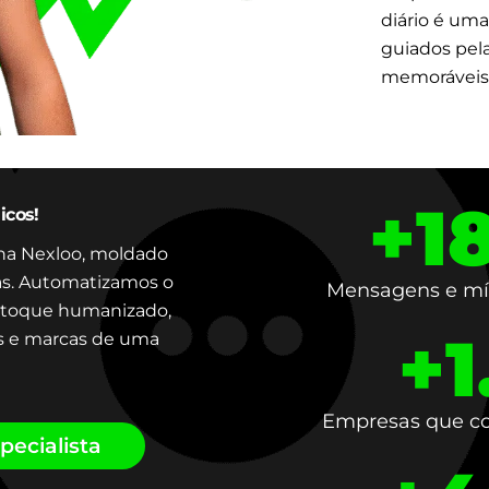
diário é uma
guiados pela
memoráveis
+
1
icos!
na Nexloo, moldado
as. Automatizamos o
Mensagens e míd
 toque humanizado,
+
1
 e marcas de uma
Empresas que co
pecialista