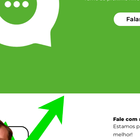
Fala
Fale com 
Estamos pr
melhor!