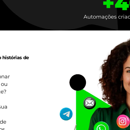
+
4
Automações criad
 histórias de
onar
 ou
ce?
sua
 de
os