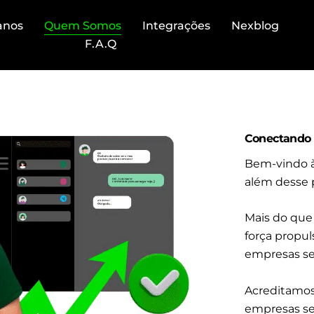
anos
Quem Somos
Integrações
Nexblog
F.A.Q
Conectando 
Bem-vindo à
além desse 
Mais do que
força propul
empresas se
Acreditamos
empresas se