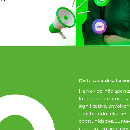
Onde cada desafio en
Na Nexloo, não apen
futuro da comunicação
significativa, envolve
construindo relações
oportunidades. Junte
rumo ao próximo níve