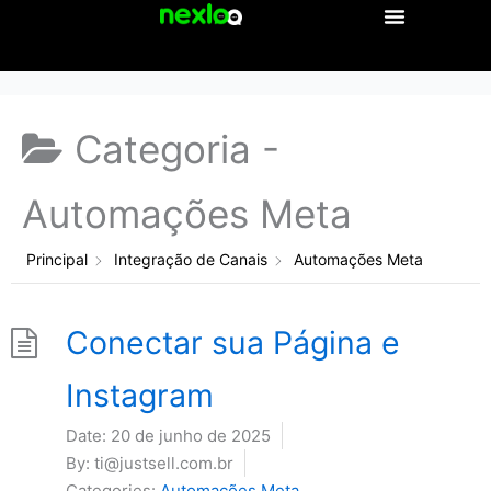
Ir
para
o
conteúdo
Categoria -
Automações Meta
Principal
Integração de Canais
Automações Meta
Conectar sua Página e
Instagram
Date:
20 de junho de 2025
By:
ti@justsell.com.br
Categories:
Automações Meta