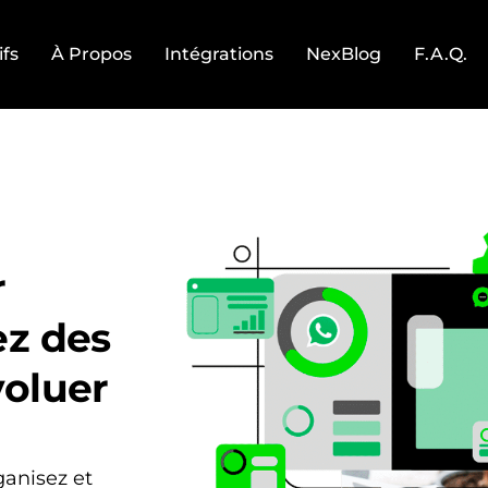
ifs
À Propos
Intégrations
NexBlog
F.A.Q.
r
z des
voluer
anisez et