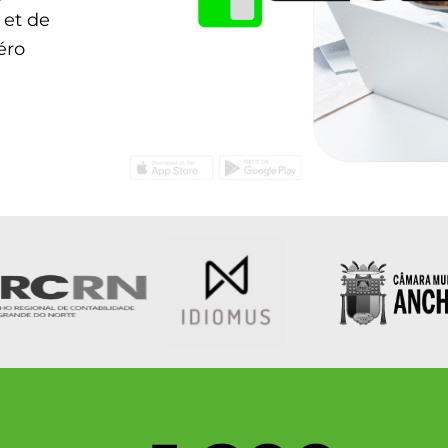
 et de
éro