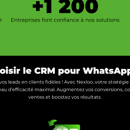
+
1 200
r
Entreprises font confiance à nos solutions
oisir le CRM pour WhatsAp
os leads en clients fidèles ! Avec Nexloo, votre stratég
eau d’efficacité maximal. Augmentez vos conversions, c
ventes et boostez vos résultats.