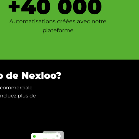
+
40 000
Automatisations créées avec notre
plateforme
p de Nexloo?
ie commerciale
oncluez plus de