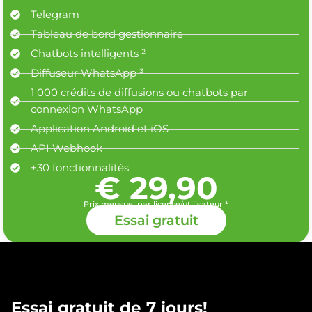
Telegram
Tableau de bord gestionnaire
Chatbots intelligents ²
Diffuseur WhatsApp ³
1 000 crédits de diffusions ou chatbots par
connexion WhatsApp
Application Android et iOS
API Webhook
+30 fonctionnalités
€ 29,90
Prix mensuel par licence/utilisateur ¹
Essai gratuit
Essai gratuit de 7 jours!