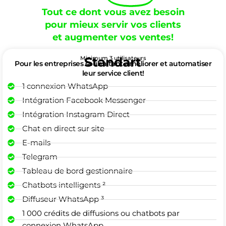
Tout ce dont vous avez besoin
pour mieux servir vos clients
et augmenter vos ventes!
Minimum 3 utilisateurs
Standart
Pour les entreprises souhaitant améliorer et automatiser
leur service client!
1 connexion WhatsApp
Intégration Facebook Messenger
Intégration Instagram Direct
Chat en direct sur site
E-mails
Telegram
Tableau de bord gestionnaire
Chatbots intelligents ²
Diffuseur WhatsApp ³
1 000 crédits de diffusions ou chatbots par
connexion WhatsApp