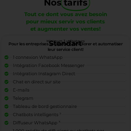
Nos
tarifs
Tout ce dont vous avez besoin
pour mieux servir vos clients
et augmenter vos ventes!
Minimum 3 utilisateurs
Standart
Pour les entreprises souhaitant améliorer et automatiser
leur service client!
1 connexion WhatsApp
Intégration Facebook Messenger
Intégration Instagram Direct
Chat en direct sur site
E-mails
Telegram
Tableau de bord gestionnaire
Chatbots intelligents ²
Diffuseur WhatsApp ³
1 000 crédits de diffusions ou chatbots par