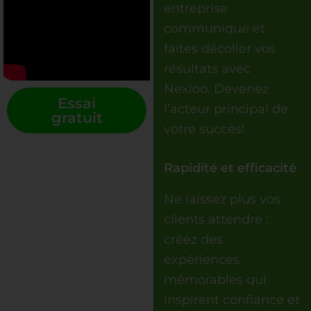
entreprise
communique et
faites décoller vos
résultats avec
Nexloo. Devenez
Essai
l’acteur principal de
gratuit
votre succès!
Rapidité et efficacité
Ne laissez plus vos
clients attendre :
créez des
expériences
mémorables qui
inspirent confiance et