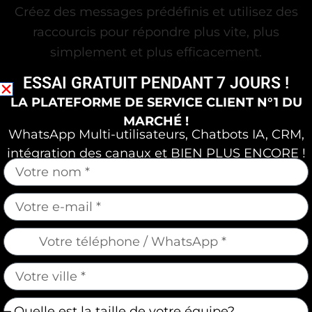
Créez des messages prédéfinis et utilisez des
raccourcis pour répondre plus vite, plus
simplement et plus efficacement.
ESSAI GRATUIT PENDANT 7 JOURS !
LA PLATEFORME DE SERVICE CLIENT N°1 DU
MARCHÉ !
WhatsApp Multi-utilisateurs, Chatbots IA, CRM,
intégration des canaux et BIEN PLUS ENCORE !
mauticform[nome]
Chatbots
mauticform[email]
Automatisez votre service client avec des
mauticform[telefone]
chatbots intelligents et transférez les
conversations à l’équipe quand nécessaire.
mauticform[cidade]
mauticform[equipe]