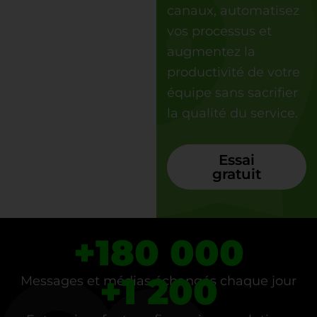
canaux, automatisez
vos processus et
augmentez la
productivité de votre
équipe sans sacrifier
la qualité du service.
Essai
gratuit
+
180 000
+
1 200
Messages et médias échangés chaque jour