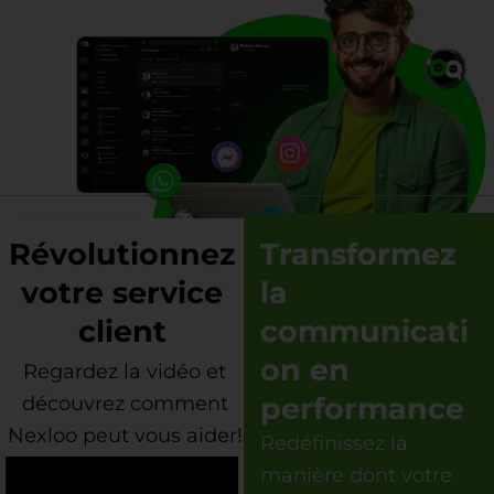
Révolutionnez
Transformez
votre service
la
client
communicati
on en
Regardez la vidéo et
performance
découvrez comment
Nexloo peut vous aider!
Redéfinissez la
manière dont votre