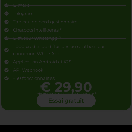
E-mails
Telegram
Tableau de bord gestionnaire
Chatbots intelligents ²
Diffuseur WhatsApp ³
1 000 crédits de diffusions ou chatbots par
connexion WhatsApp
Application Android et iOS
API Webhook
+30 fonctionnalités
€ 29,90
Prix mensuel par licence/utilisateur ¹
Essai gratuit