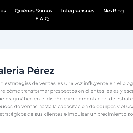
nes
Quiénes Somos
Integraciones
NexBlog
F.A.Q.
leria Pérez
 en estrategias de ventas, es una voz influyente en el bl
 cómo transformar prospectos en clientes leales y esca
que pragmático en el diseño e implementación de estrate
udos de ventas hasta la capacitación de equipos y el 
stratégicos de sus clientes e impulsar un crecimiento so