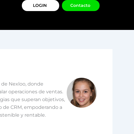
LOGIN
Contacto
og de Nexloo, donde
lar operaciones de ventas.
gias que superan objetivos,
uso de CRM, empoderando a
stenible y rentable.