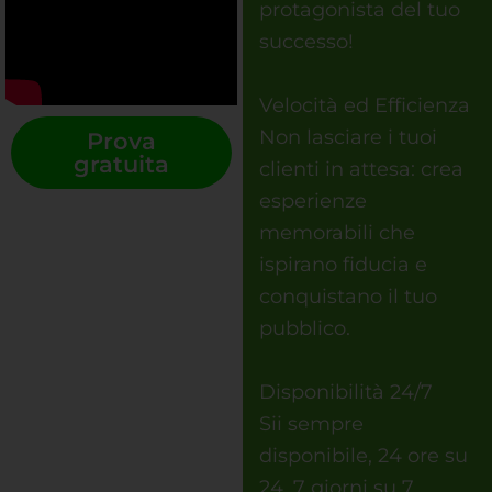
protagonista del tuo
successo!
Velocità ed Efficienza
Non lasciare i tuoi
Prova
gratuita
clienti in attesa: crea
esperienze
memorabili che
ispirano fiducia e
conquistano il tuo
pubblico.
Disponibilità 24/7
Sii sempre
disponibile, 24 ore su
24, 7 giorni su 7,