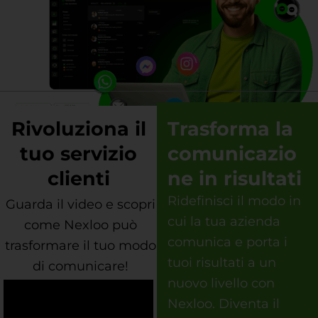
Rivoluziona il
Trasforma la
tuo servizio
comunicazio
clienti
ne in risultati
Ridefinisci il modo in
Guarda il video e scopri
cui la tua azienda
come Nexloo può
comunica e porta i
trasformare il tuo modo
tuoi risultati a un
di comunicare!
nuovo livello con
Nexloo. Diventa il