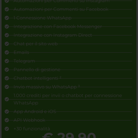
Automazioni per Commenti su Instagram
Automazioni per Commenti su Facebook
1 Connessione WhatsApp
Integrazione con Facebook Messenger
Integrazione con Instagram Direct
Chat per il sito web
Emails
Telegram
Pannello di gestione
Chatbot intelligenti ²
Invio massivo su WhatsApp ³
1.000 crediti per invii o chatbot per connessione
WhatsApp
App Android e iOS
API Webhook
+30 funzionalità
€ 29,90