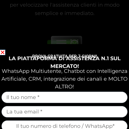
per velocizzare l'assistenza clienti in modo
semplice e immediato.
PROVA GRATUITA PER 7 GIORNI!
LA PIATTAFORMA DI ASSISTENZA N.1 SUL
MERCATO!
Chatbots
WhatsApp Multiutente, Chatbot con Intelligenza
Artificiale, CRM, integrazione dei canali e MOLTO
Progetta chatbot per automatizzare e
ALTRO!
snellire il servizio clienti, trasferendo la
mauticform[nome]
conversazione al team quando necessario.
mauticform[email]
mauticform[telefone]